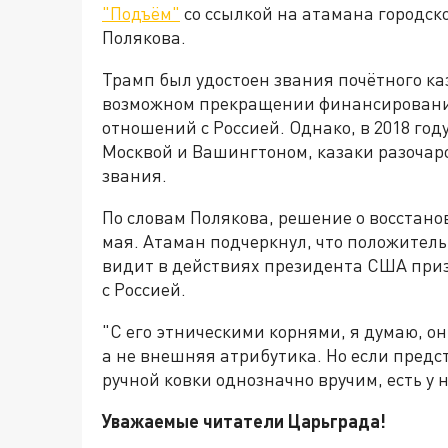
"Подъём"
со ссылкой на атамана городск
Полякова.
Трамп был удостоен звания почётного каз
возможном прекращении финансировани
отношений с Россией. Однако, в 2018 го
Москвой и Вашингтоном, казаки разочар
звания.
По словам Полякова, решение о восстано
мая. Атаман подчеркнул, что положитель
видит в действиях президента США при
с Россией.
"С его этническими корнями, я думаю, он
а не внешняя атрибутика. Но если пред
ручной ковки однозначно вручим, есть у 
Уважаемые читатели Царьграда!