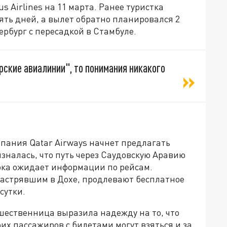
us Airlines на 11 марта. Ранее туристка
пять дней, а вылет обратно планировался 2
ербург с пересадкой в Стамбуле.
рские авиалинии", то понимания никакого
мпания Qatar Airways начнет предлагать
зналась, что путь через Саудовскую Аравию
пока ожидает информации по рейсам.
застрявшим в Дохе, продлевают бесплатное
сутки.
шественница выразила надежду на то, что
их пассажиров с билетами могут взяться и за