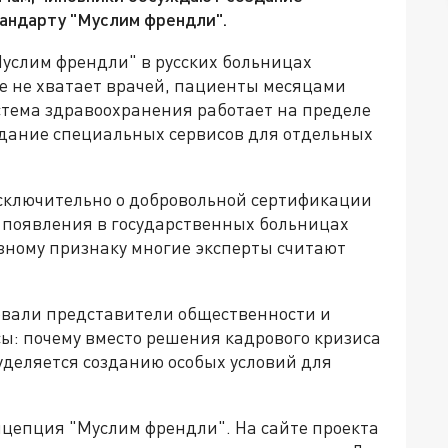
андарту "Муслим френдли".
услим френдли" в русских больницах
е не хватает врачей, пациенты месяцами
стема здравоохранения работает на пределе
дание специальных сервисов для отдельных
исключительно о добровольной сертификации
т появления в государственных больницах
зному признаку многие эксперты считают
овали представители общественности и
ы: почему вместо решения кадрового кризиса
уделяется созданию особых условий для
нцепция "Муслим френдли". На сайте проекта