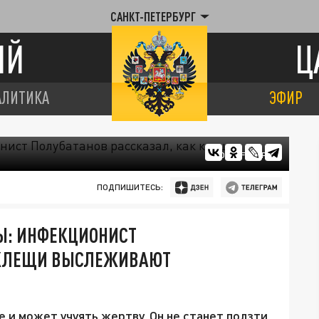
САНКТ-ПЕТЕРБУРГ
ИЙ
Ц
АЛИТИКА
ЭФИР
ФОТО: FREEPIK
ПОДПИШИТЕСЬ:
Ы: ИНФЕКЦИОНИСТ
К КЛЕЩИ ВЫСЛЕЖИВАЮТ
е и может учуять жертву. Он не станет ползти