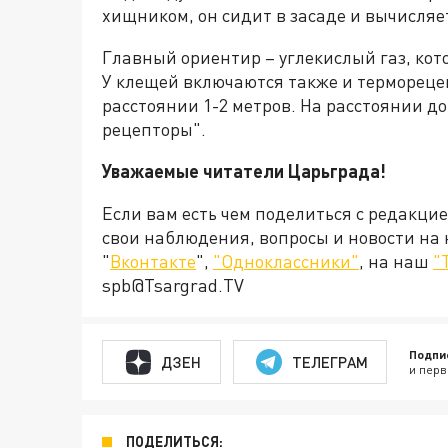
хищником, он сидит в засаде и вычисляе
Главный ориентир – углекислый газ, кото
У клещей включаются также и терморецеп
расстоянии 1-2 метров. На расстоянии д
рецепторы".
Уважаемые читатели Царьграда!
Если вам есть чем поделиться с редакци
свои наблюдения, вопросы и новости на
"
Вконтакте
",
"Одноклассники"
, на наш
"
spb@Tsargrad.TV
Подпи
ДЗЕН
ТЕЛЕГРАМ
и перв
ПОДЕЛИТЬСЯ: