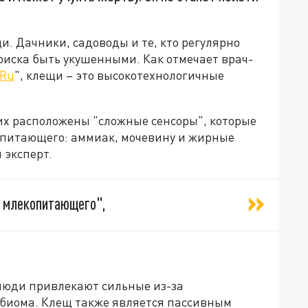
и. Дачники, садоводы и те, кто регулярно
 риска быть укушенными. Как отмечает врач-
.Ru
", клещи – это высокотехнологичные
них расположены "сложные сенсоры", которые
опитающего: аммиак, мочевину и жирные
 эксперт.
а млекопитающего",
 люди привлекают сильные из-за
обиома. Клещ также является пассивным