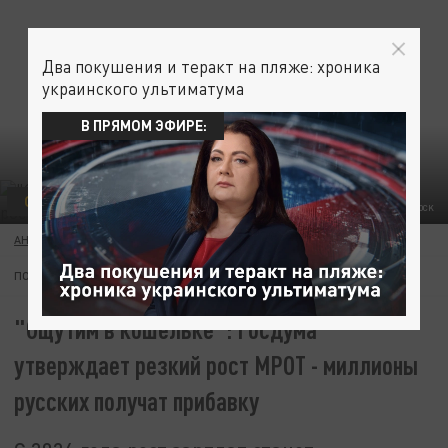
Два покушения и теракт на пляже: хроника
украинского ультиматума
В ПРЯМОМ ЭФИРЕ:
ОБЩЕСТВО
ФОТО: SHUTTERSTOCK
АНАСТАСИЯ ИВАНОВА
21 НОЯБРЯ 13:26
ПОДПИШИТЕСЬ:
"Ощутим в кошельке": Госдума
утверждает резкий рост МРОТ - миллионы
русских получат прибавку