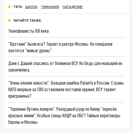
ТЕГИ:
ШКОЛА
ГИМНАЗИЯ
НАПАДЕНИЕ
ЧИТАЙТЕ ТАКЖЕ:
Технофашисты XXI века
"Кротами" были все? Теракт в центре Москвы: На генералов
охотятся "живые дроны"
Даня с Дашей спаслись от боевиков ВСУ. Но беды для малышей не
закончились
"Очень плохие новости": Большая ошибка Palantir в России. Страны
НАТО впервые за СВО остановили поставки оружия. ВСУ теряют
приграничье?
"Терпение Путина лопнуло". Рекордный удар по Киеву "пересёк
красные линии". Особые спецы КНДР на ЛБС? Тайные переговоры
Европы и Москвы