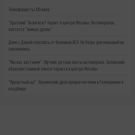
Технофашисты XXI века
"Кротами" были все? Теракт в центре Москвы: На генералов
охотятся "живые дроны"
Даня с Дашей спаслись от боевиков ВСУ. Но беды для малышей не
закончились
"Мы вас заставим": Жуткие детали охоты на генерала. Зеленский
объяснил главный смысл теракта в центре Москвы
"Курортный ад": Украинский дрон превратил пляж в Геленджике в
кладбище