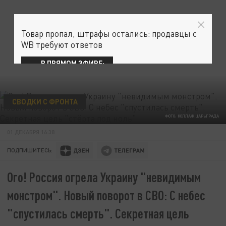
Товар пропал, штрафы остались: продавцы с
WB требуют ответов
В ПРЯМОМ ЭФИРЕ:
СВОДКИ С ФРОНТА
ФОТО: КОЛЛАЖ ЦАРЬГРАДА
01 ДЕКАБРЯ 16:38
ПОДПИШИТЕСЬ:
Ого! Россия огрела Украину "невидимым
монстром". Новый поворот в СВО: С небес
"спустилась смерть". Секретная цель