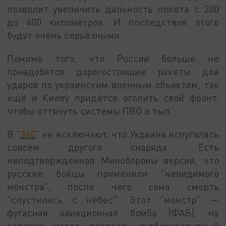
позволит увеличить дальность полёта с 200
до 400 километров. И последствия этого
будут очень серьёзными.
Помимо того, что России больше не
понадобятся дорогостоящие ракеты для
ударов по украинским военным объектам, так
ещё и Киеву придётся оголить свой фронт,
чтобы оттянуть системы ПВО в тыл.
В "
360
" не исключают, что Украина испугалась
совсем другого снаряда. Есть
неподтверждённая Минобороны версия, что
русские бойцы применили "невидимого
монстра", после чего сама смерть
"спустилась с небес". Этот "монстр" —
фугасная авиационная бомба (ФАБ), на
которую могли повесить турбореактивный