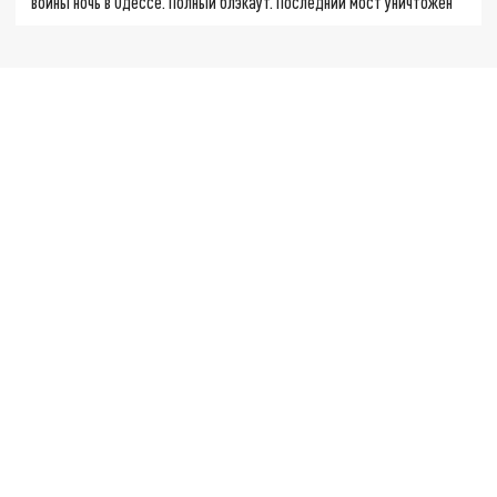
войны ночь в Одессе. Полный блэкаут. Последний мост уничтожен