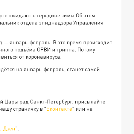
рге ожидают в середине зимы Об этом
чальник отдела эпиднадзора Управления
д — январь-февраль. В это время происходит
онного подъёма ОРВИ и гриппа. Потому
виться от коронавируса.
идётся на январь-февраль, станет самой
ей Царьград Санкт-Петербург, присылайте
нашу страничку в "
Вконтакте
" или на
с.Дзен
".