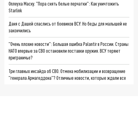
Оплеуха Маску. "Пора снять белые перчатки": Как уничтожить
Starlink
Даня с Дашей спаслись от боевиков ВСУ. Но беды для малышей не
закончились
"Очень плохие новости": Большая ошибка Palantir в России. Страны
НАТО впервые за СВО остановили поставки оружия. ВСУ теряют
приграничье?
Три главных инсайда об СВО. Отмена мобилизации и возвращение
"генерала Армагеддона"? Отличные новости, которые ждали все