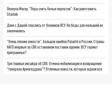
Оплеуха Маску. "Пора снять белые перчатки": Как уничтожить
Starlink
Даня с Дашей спаслись от боевиков ВСУ. Но беды для малышей не
закончились
"Очень плохие новости": Большая ошибка Palantir в России. Страны
НАТО впервые за СВО остановили поставки оружия. ВСУ теряют
приграничье?
Три главных инсайда об СВО. Отмена мобилизации и возвращение
"генерала Армагеддона"? Отличные новости, которые ждали все