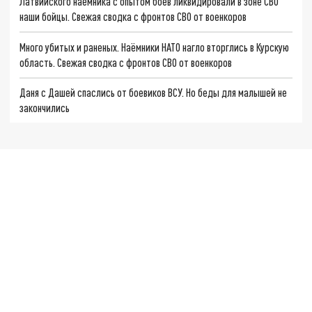
Латвийского наёмника с опытом боёв ликвидировали в зоне СВО
наши бойцы. Свежая сводка с фронтов СВО от военкоров
Много убитых и раненых. Наёмники НАТО нагло вторглись в Курскую
область. Свежая сводка с фронтов СВО от военкоров
Даня с Дашей спаслись от боевиков ВСУ. Но беды для малышей не
закончились