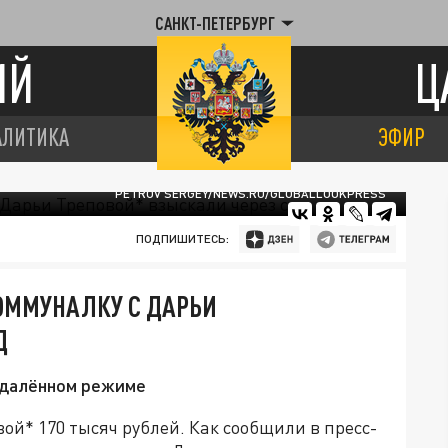
САНКТ-ПЕТЕРБУРГ
ИЙ
Ц
АЛИТИКА
ЭФИР
PETROV SERGEY/NEWS.RU/GLOBALLOOKPRESS
ПОДПИШИТЕСЬ:
КОММУНАЛКУ С ДАРЬИ
Д
 удалённом режиме
й* 170 тысяч рублей. Как сообщили в пресс-