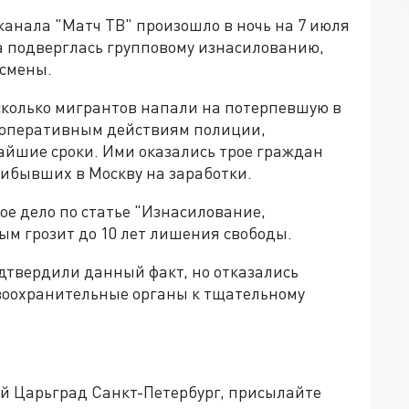
канала "Матч ТВ" произошло в ночь на 7 июля
 подверглась групповому изнасилованию,
 смены.
есколько мигрантов напали на потерпевшую в
я оперативным действиям полиции,
йшие сроки. Ими оказались трое граждан
прибывших в Москву на заработки.
е дело по статье "Изнасилование,
ым грозит до 10 лет лишения свободы.
дтвердили данный факт, но отказались
воохранительные органы к тщательному
ей Царьград Санкт-Петербург, присылайте