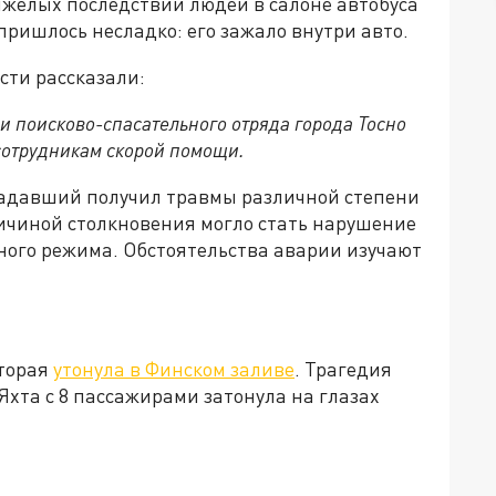
тяжелых последствий людей в салоне автобуса
пришлось несладко: его зажало внутри авто.
сти рассказали:
и поисково-спасательного отряда города Тосно
сотрудникам скорой помощи.
адавший получил травмы различной степени
ричиной столкновения могло стать нарушение
ного режима. Обстоятельства аварии изучают
оторая
утонула в Финском заливе
. Трагедия
Яхта с 8 пассажирами затонула на глазах