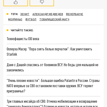
ТЕГИ:
ЗЕНИТ
АЛЕКСАНДР МЕДВЕДЕВ
ФЕНЕРБАХЧЕ
МОУРИНЬО
ФУТБОЛ
ТОВАРИЩЕСКИЙ МАТЧ
ЧИТАЙТЕ ТАКЖЕ:
Технофашисты XXI века
Оплеуха Маску. "Пора снять белые перчатки": Как уничтожить
Starlink
Даня с Дашей спаслись от боевиков ВСУ. Но беды для малышей не
закончились
"Очень плохие новости": Большая ошибка Palantir в России. Страны
НАТО впервые за СВО остановили поставки оружия. ВСУ теряют
приграничье?
Три главных инсайда об СВО. Отмена мобилизации и возвращение
"генерала Армагеддона"? Отличные новости, которые ждали все