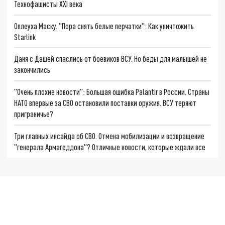
Технофашисты XXI века
Оплеуха Маску. "Пора снять белые перчатки": Как уничтожить
Starlink
Даня с Дашей спаслись от боевиков ВСУ. Но беды для малышей не
закончились
"Очень плохие новости": Большая ошибка Palantir в России. Страны
НАТО впервые за СВО остановили поставки оружия. ВСУ теряют
приграничье?
Три главных инсайда об СВО. Отмена мобилизации и возвращение
"генерала Армагеддона"? Отличные новости, которые ждали все