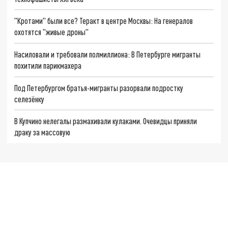
"Кротами" были все? Теракт в центре Москвы: На генералов
охотятся "живые дроны"
Насиловали и требовали полмиллиона: В Петербурге мигранты
похитили парикмахера
Под Петербургом братья-мигранты разорвали подростку
селезёнку
В Купчино нелегалы размахивали кулаками. Очевидцы приняли
драку за массовую