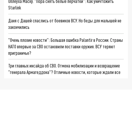
Оплеуха Маску. "Пора снять белые перчатки": Как уничтожить
Starlink
Даня с Дашей спаслись от боевиков ВСУ. Но беды для малышей не
закончились
"Очень плохие новости": Большая ошибка Palantir в России. Страны
НАТО впервые за СВО остановили поставки оружия. ВСУ теряют
приграничье?
Три главных инсайда об СВО. Отмена мобилизации и возвращение
"генерала Армагеддона"? Отличные новости, которые ждали все