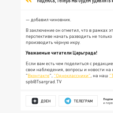
Надеюсь, теперь мы будем удивлять 
— добавил чиновник.
В заключение он отметил, что в рамках эт
перспективе начать разводить не только 
производить чёрную икру.
Уважаемые читатели Царьграда!
Если вам есть чем поделиться с редакци
свои наблюдения, вопросы и новости на
"
Вконтакте
",
"Одноклассники"
, на наш
"
spb@Tsargrad.TV
Подпи
ДЗЕН
ТЕЛЕГРАМ
и перв