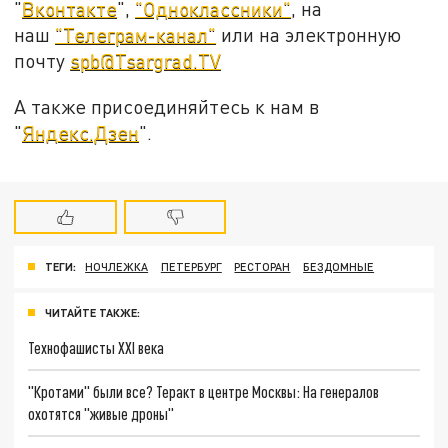
"
Вконтакте
",
"Одноклассники"
, на
наш
"Телеграм-канал"
или на электронную
почту
spb@Tsargrad.TV
А также присоединяйтесь к нам в
"
Яндекс.Дзен
".
ТЕГИ:
НОЧЛЕЖКА
ПЕТЕРБУРГ
РЕСТОРАН
БЕЗДОМНЫЕ
ЧИТАЙТЕ ТАКЖЕ:
Технофашисты XXI века
"Кротами" были все? Теракт в центре Москвы: На генералов
охотятся "живые дроны"