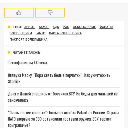
ТЕГИ:
ЗЕНИТ
АХМАТ
КДК
РФС
ОСКОРБЛЕНИЕ
ФАНАТЫ
БОЛЕЛЬЩИКИ
FAN ID
КАРТА БОЛЕЛЬЩИКА
ПАСПОРТ БОЛЕЛЬЩИКА
ЧИТАЙТЕ ТАКЖЕ:
Технофашисты XXI века
Оплеуха Маску. "Пора снять белые перчатки": Как уничтожить
Starlink
Даня с Дашей спаслись от боевиков ВСУ. Но беды для малышей не
закончились
"Очень плохие новости": Большая ошибка Palantir в России. Страны
НАТО впервые за СВО остановили поставки оружия. ВСУ теряют
приграничье?