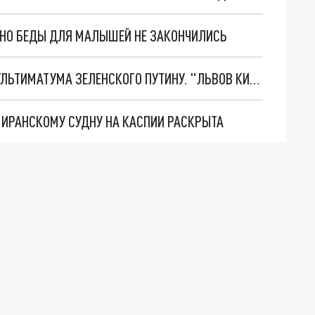
. НО БЕДЫ ДЛЯ МАЛЫШЕЙ НЕ ЗАКОНЧИЛИСЬ
НОВОЕ МАСШТАБНЕЙШЕЕ НАСТУПЛЕНИЕ. ТРИ УЛЬТИМАТУМА ЗЕЛЕНСКОГО ПУТИНУ. "ЛЬВОВ КИМА" ПОСТАВЯТ НА ПВО? ГЛОБАЛЬНЫЙ ПРОРЫВ ПОД ЗАПОРОЖЬЕМ
О ИРАНСКОМУ СУДНУ НА КАСПИИ РАСКРЫТА