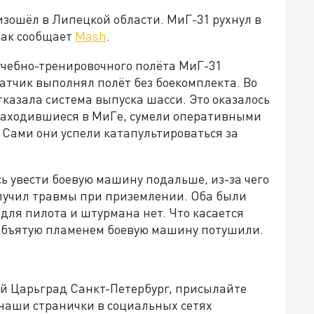
зошёл в Липецкой области. МиГ-31 рухнул в
как сообщает
Mash
.
чебно-тренировочного полёта МиГ-31
атчик выполнял полёт без боекомплекта. Во
тказала система выпуска шасси. Это оказалось
находившиеся в МиГе, сумели оперативными
 Сами они успели катапультироваться за
ь увести боевую машину подальше, из-за чего
лучил травмы при приземлении. Оба были
 для пилота и штурмана нет. Что касается
я. Объятую пламенем боевую машину потушили.
ей Царьград Санкт-Петербург, присылайте
 наши странички в социальных сетях