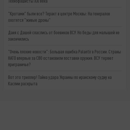
Технофашисты XXI века
"Кротами" были все? Теракт в центре Москвы: На генералов
охотятся "живые дроны"
Даня с Дашей спаслись от боевиков ВСУ. Но беды для малышей не
закончились
"Очень плохие новости": Большая ошибка Palantir в России. Страны
НАТО впервые за СВО остановили поставки оружия. ВСУ теряют
приграничье?
Вот это триллер! Тайна удара Украины по иранскому судну на
Каспии раскрыта