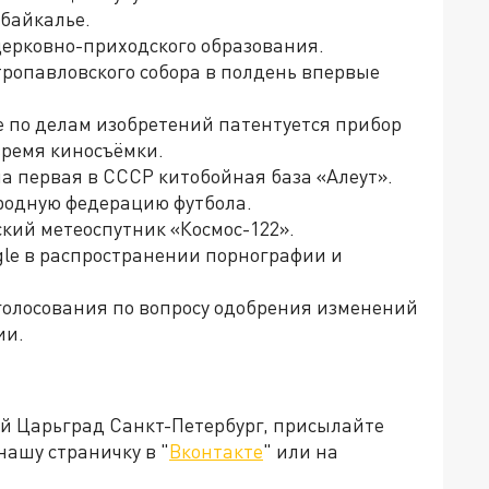
абайкалье.
 церковно-приходского образования.
тропавловского собора в полдень впервые
е по делам изобретений патентуется прибор
время киносъёмки.
а первая в СССР китобойная база «Алеут».
родную федерацию футбола.
ский метеоспутник «Космос-122».
gle в распространении порнографии и
 голосования по вопросу одобрения изменений
ии.
ей Царьград Санкт-Петербург, присылайте
нашу страничку в "
Вконтакте
" или на