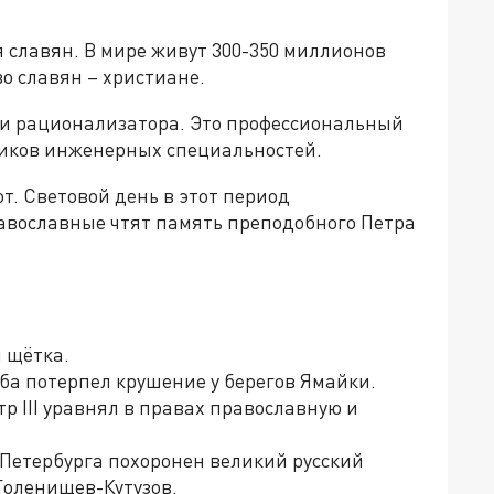
 славян. В мире живут 300-350 миллионов
о славян – христиане.
 и рационализатора. Это профессиональный
ников инженерных специальностей.
т. Световой день в этот период
равославные чтят память преподобного Петра
я щётка.
мба потерпел крушение у берегов Ямайки.
тр III уравнял в правах православную и
т-Петербурга похоронен великий русский
оленищев-Кутузов.