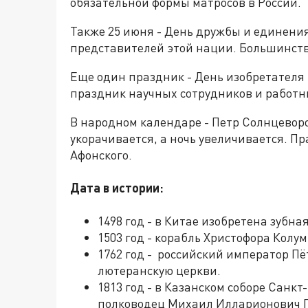
обязательной формы матросов в России.
Также 25 июня - День дружбы и единения
представителей этой нации. Большинств
Еще один праздник - День изобретателя
праздник научных сотрудников и работ
В народном календаре - Петр Солнцеворо
укорачивается, а ночь увеличивается. П
Афонского.
Дата в истории:
1498 год - в Китае изобретена зубна
1503 год - корабль Христофора Колу
1762 год - российский император Пё
лютеранскую церкви.
1813 год - в Казанском соборе Санк
полководец Михаил Илларионович Г