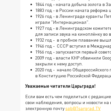
1844 год - начата добыча золота в З
1883 год - в России начата реформа
1926 год - в Ленинграде куранты Пе
играли "Интернационал".
1927 год - в Ленинградском комитет
для записи звука на киноплёнку во 
1932 год - в пробное плавание вышл
1946 год - СССР вступил в Междуна
1966 год - запускается первый совет
2009 год - власти КНР обвинили Goo
закрыли к нему доступ.
2020 год - начало Общероссийского
в Конституцию Российской Федерац
Уважаемые читатели Царьграда!
Если вам есть чем поделиться с редакци
свои наблюдения, вопросы и новости на 
электронную почту
spb@Tsargrad.TV