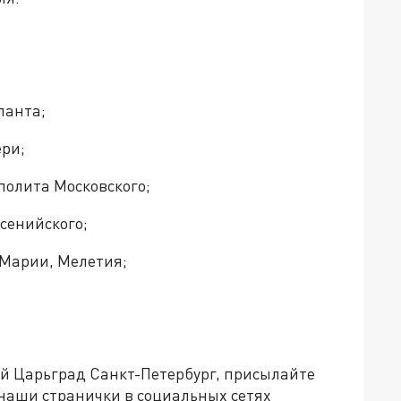
ланта;
ри;
полита Московского;
сенийского;
 Марии, Мелетия;
ей Царьград Санкт-Петербург, присылайте
 наши странички в социальных сетях