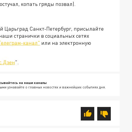
остучал, копать гряды позвал).
ей Царьград Санкт-Петербург, присылайте
 наши странички в социальных сетях
Телеграм-канал"
или на электронную
с.Дзен
".
сывайтесь на наши каналы
ыми узнавайте о главных новостях и важнейших событиях дня.