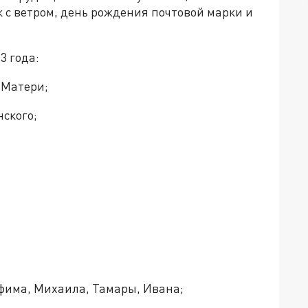
 с ветром, день рождения почтовой марки и
3 года:
 Матери;
ского;
Ефима, Михаила, Тамары, Ивана;