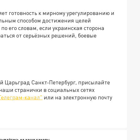
няет готовность к мирному урегулированию и
ельным способом достижения целей
по его словам, если украинская сторона
аться от серьёзных решений, боевые
ей Царьград Санкт-Петербург, присылайте
 наши странички в социальных сетях
Телеграм-канал"
или на электронную почту
сывайтесь на наши каналы