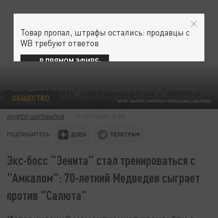
Товар пропал, штрафы остались: продавцы с
WB требуют ответов
В ПРЯМОМ ЭФИРЕ:
ОБЩЕСТВО
ФОТО: MAKSIM KONSTANTINOV/GLOBALLOOKPRESS
АНДРЕЙ ШАПОВАЛОВ
10 СЕНТЯБРЯ 23:58
ПОДПИШИТЕСЬ:
Экс-босс "Зенита" стал тренироваться с
"Амкалом": 70-летний Медведев сыграет
против "Салюта"