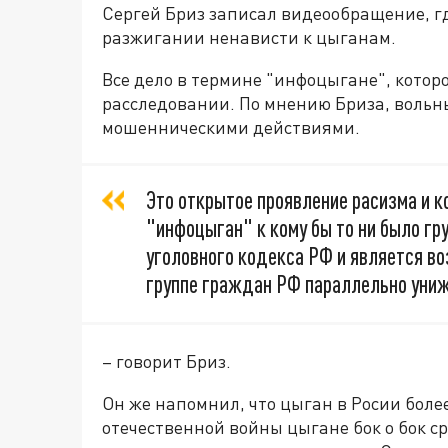
Сергей Бриз записал видеообращение, г
разжигании ненависти к цыганам.
Все дело в термине "инфоцыгане", котор
расследовании. По мнению Бриза, вольны
мошенническими действиями.
Это открытое проявление расизма и к
"инфоцыган" к кому бы то ни было гр
уголовного кодекса РФ и является в
группе граждан РФ параллельно униж
– говорит Бриз.
Он же напомнил, что цыган в Росии более
отечественной войны цыгане бок о бок с