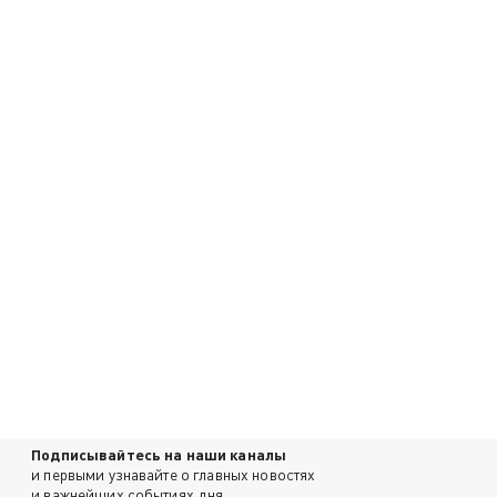
Подписывайтесь на наши каналы
и первыми узнавайте о главных новостях
и важнейших событиях дня.