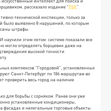
 искусственный интеллект для поиска и
орщевиком, рассказало издание "
РБК
".
ивно-технической инспекции, только за
й было выявлено 8 нарушений, по которым
исаны штрафы.
 научили этим летом: системе показали все
оно могло определять борщевик даже на
одтверждения высокой точности
оту.
льных комплексов "Городовой", установленных
руют Санкт-Петербург по 186 маршрутам во
ет проверить весь город на наличие
ко для борьбы с сорняком. Ранее они уже
конно установленные кондиционеры,
а фасадах и нелегальные торговые объекты.