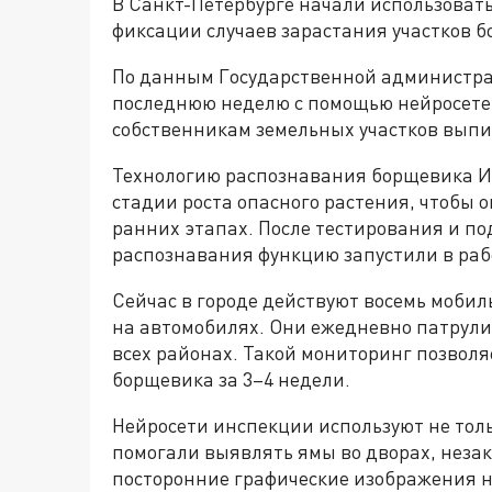
В Санкт-Петербурге начали использовать
фиксации случаев зарастания участков б
По данным Государственной администрат
последнюю неделю с помощью нейросете
собственникам земельных участков вып
Технологию распознавания борщевика ИИ
стадии роста опасного растения, чтобы 
ранних этапах. После тестирования и п
распознавания функцию запустили в раб
Сейчас в городе действуют восемь моби
на автомобилях. Они ежедневно патрули
всех районах. Такой мониторинг позволя
борщевика за 3–4 недели.
Нейросети инспекции используют не толь
помогали выявлять ямы во дворах, неза
посторонние графические изображения н