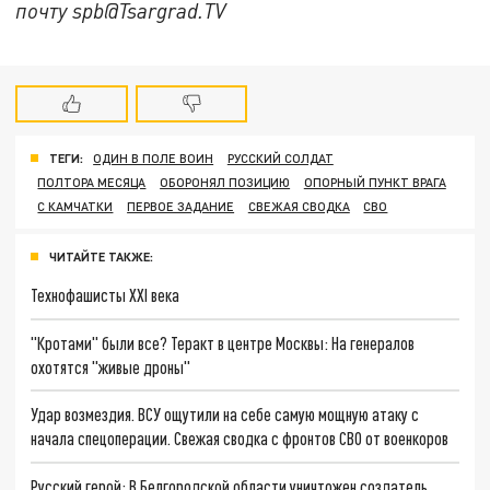
почту spb@Tsargrad.TV
ТЕГИ:
ОДИН В ПОЛЕ ВОИН
РУССКИЙ СОЛДАТ
ПОЛТОРА МЕСЯЦА
ОБОРОНЯЛ ПОЗИЦИЮ
ОПОРНЫЙ ПУНКТ ВРАГА
С КАМЧАТКИ
ПЕРВОЕ ЗАДАНИЕ
СВЕЖАЯ СВОДКА
СВО
ЧИТАЙТЕ ТАКЖЕ:
Технофашисты XXI века
"Кротами" были все? Теракт в центре Москвы: На генералов
охотятся "живые дроны"
Удар возмездия. ВСУ ощутили на себе самую мощную атаку с
начала спецоперации. Свежая сводка с фронтов СВО от военкоров
Русский герой: В Белгородской области уничтожен создатель