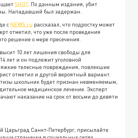
общает
SHOT
. По данным издания, убит
ены. Нападавший был задержан.
де с
NEWS.ru
рассказал, что подростку может
ерт отметил, что уже после проведения
то решение о мере пресечения.
евысит 10 лет лишения свободы для
14 лет и он подлежит уголовной
 тяжкие телесные повреждения, повлекшие
рист отметил и другой вероятный вариант.
ртизы школьник будет признан невменяемым,
нудительное медицинское лечение. Эксперт
начают наказание на срок от восьми до девяти
ей Царьград Санкт-Петербург, присылайте
 наши странички в социальных сетях