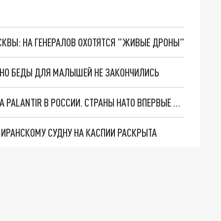
ОСКВЫ: НА ГЕНЕРАЛОВ ОХОТЯТСЯ "ЖИВЫЕ ДРОНЫ"
. НО БЕДЫ ДЛЯ МАЛЫШЕЙ НЕ ЗАКОНЧИЛИСЬ
"ОЧЕНЬ ПЛОХИЕ НОВОСТИ": БОЛЬШАЯ ОШИБКА PALANTIR В РОССИИ. СТРАНЫ НАТО ВПЕРВЫЕ ЗА СВО ОСТАНОВИЛИ ПОСТАВКИ ОРУЖИЯ. ВСУ ТЕРЯЮТ ПРИГРАНИЧЬЕ?
О ИРАНСКОМУ СУДНУ НА КАСПИИ РАСКРЫТА