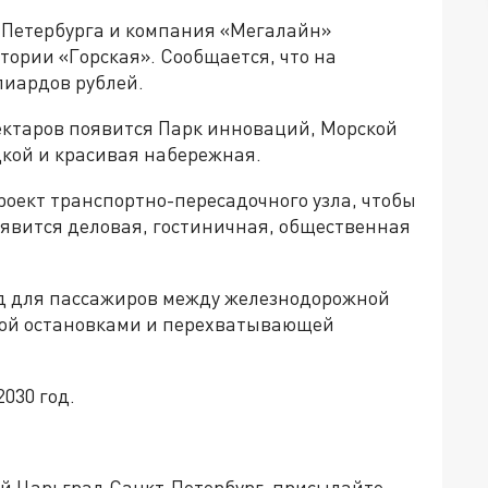
 Петербурга и компания «Мегалайн»
ории «Горская». Сообщается, что на
лиардов рублей.
гектаров появится Парк инноваций, Морской
дкой и красивая набережная.
проект транспортно-пересадочного узла, чтобы
оявится деловая, гостиничная, общественная
од для пассажиров между железнодорожной
ной остановками и перехватывающей
030 год.
ей Царьград Санкт-Петербург, присылайте