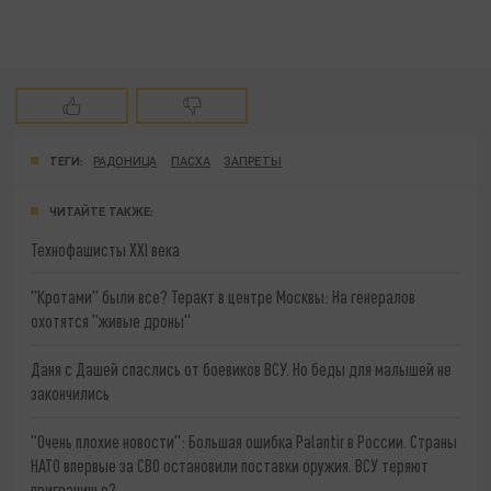
ТЕГИ:
РАДОНИЦА
ПАСХА
ЗАПРЕТЫ
ЧИТАЙТЕ ТАКЖЕ:
Технофашисты XXI века
"Кротами" были все? Теракт в центре Москвы: На генералов
охотятся "живые дроны"
Даня с Дашей спаслись от боевиков ВСУ. Но беды для малышей не
закончились
"Очень плохие новости": Большая ошибка Palantir в России. Страны
НАТО впервые за СВО остановили поставки оружия. ВСУ теряют
приграничье?