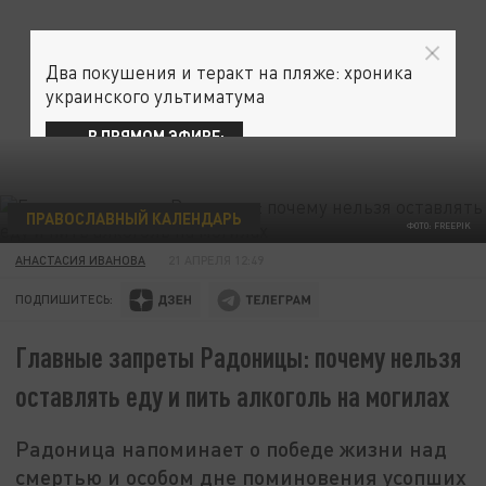
Два покушения и теракт на пляже: хроника
украинского ультиматума
В ПРЯМОМ ЭФИРЕ:
ПРАВОСЛАВНЫЙ КАЛЕНДАРЬ
ФОТО: FREEPIK
АНАСТАСИЯ ИВАНОВА
21 АПРЕЛЯ 12:49
ПОДПИШИТЕСЬ:
Главные запреты Радоницы: почему нельзя
оставлять еду и пить алкоголь на могилах
Радоница напоминает о победе жизни над
смертью и особом дне поминовения усопших