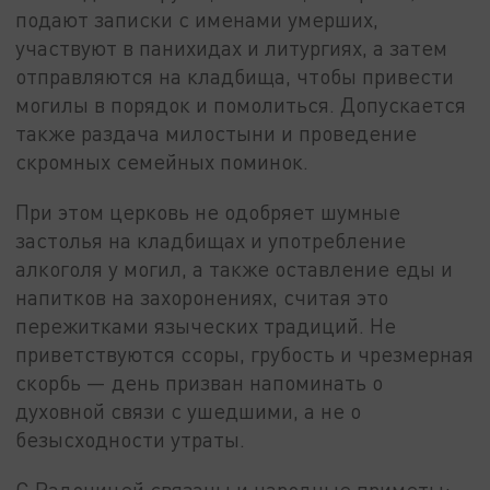
подают записки с именами умерших,
участвуют в панихидах и литургиях, а затем
отправляются на кладбища, чтобы привести
могилы в порядок и помолиться. Допускается
также раздача милостыни и проведение
скромных семейных поминок.
При этом церковь не одобряет шумные
застолья на кладбищах и употребление
алкоголя у могил, а также оставление еды и
напитков на захоронениях, считая это
пережитками языческих традиций. Не
приветствуются ссоры, грубость и чрезмерная
скорбь — день призван напоминать о
духовной связи с ушедшими, а не о
безысходности утраты.
С Радоницей связаны и народные приметы: