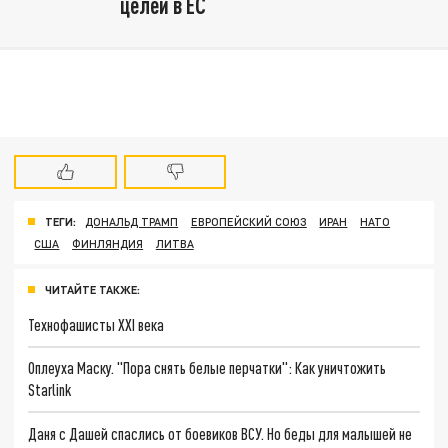
целей в ЕС
ТЕГИ:
ДОНАЛЬД ТРАМП
ЕВРОПЕЙСКИЙ СОЮЗ
ИРАН
НАТО
США
ФИНЛЯНДИЯ
ЛИТВА
ЧИТАЙТЕ ТАКЖЕ:
Технофашисты XXI века
Оплеуха Маску. "Пора снять белые перчатки": Как уничтожить
Starlink
Даня с Дашей спаслись от боевиков ВСУ. Но беды для малышей не