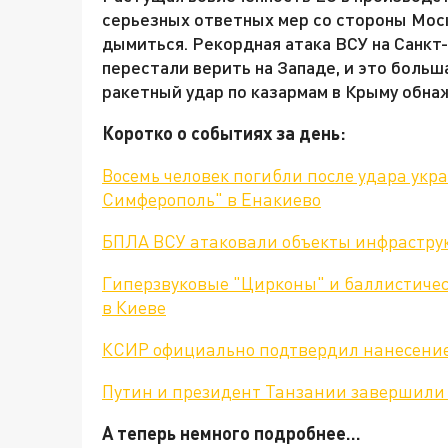
серьезных ответных мер со стороны Мос
дымиться. Рекордная атака ВСУ на Санкт-
перестали верить на Западе, и это боль
ракетный удар по казармам в Крыму обн
Коротко о событиях за день:
Восемь человек погибли после удара укра
Симферополь" в Енакиево
БПЛА ВСУ атаковали объекты инфраструк
Гиперзвуковые "Цирконы" и баллистиче
в Киеве
КСИР официально подтвердил нанесение
Путин и президент Танзании завершили
А теперь немного подробнее...