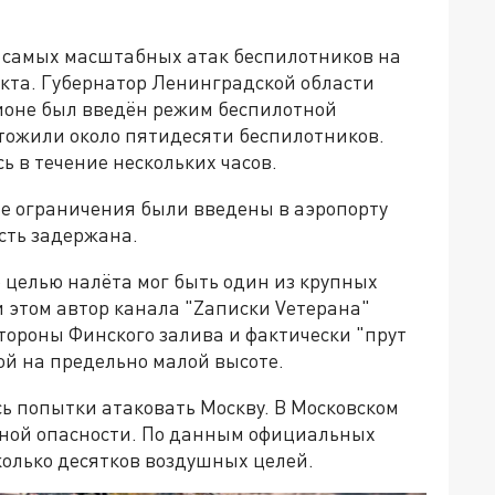
з самых масштабных атак беспилотников на
икта. Губернатор Ленинградской области
гионе был введён режим беспилотной
чтожили около пятидесяти беспилотников.
 в течение нескольких часов.
ые ограничения были введены в аэропорту
асть задержана.
 целью налёта мог быть один из крупных
 этом автор канала "Zаписки Vетерана"
стороны Финского залива и фактически "прут
ой на предельно малой высоте.
 попытки атаковать Москву. В Московском
тной опасности. По данным официальных
колько десятков воздушных целей.