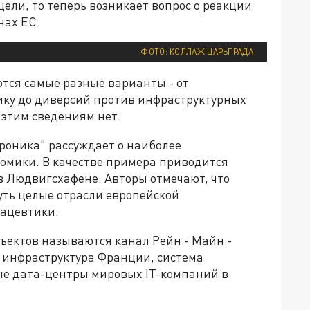
ели, то теперь возникает вопрос о реакции
нах ЕС.
ФОТО: КОЛЛАЖ ЦАРЬГРАДА
тся самые разные варианты - от
ику до диверсий против инфраструктурных
этим сведениям нет.
роника" рассуждает о наиболее
номики. В качестве примера приводится
 Людвигсхафене. Авторы отмечают, что
уть целые отрасли европейской
мацевтики.
ъектов называются канал Рейн - Майн -
я инфраструктура Франции, система
ые дата-центры мировых IT-компаний в