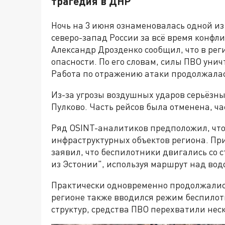
трагедия в ДНР
Ночь на 3 июня ознаменовалась одной и
северо-запад России за всё время конфл
Александр Дрозденко сообщил, что в ре
опасности. По его словам, силы ПВО уни
Работа по отражению атаки продолжалась
Из-за угрозы воздушных ударов серьёзн
Пулково. Часть рейсов была отменена, ч
Ряд OSINT-аналитиков предположил, что
инфраструктурных объектов региона. При
заявил, что беспилотники двигались со 
из Эстонии", используя маршрут над вод
Практически одновременно продолжались
регионе также вводился режим беспило
структур, средства ПВО перехватили нес