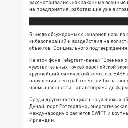
рассматривались как законные военные ц
на предприятия, работающие уже в стра
В числе обсуждаемых сценариев называю
киберопераций и воздействия на логист
объектов. Официального подтверждения 
На этом фоне Telegram-канал "Военная х
чувствительных точках европейской эко
крупнейший химический комплекс BASF в
нарушения в его работе могли бы затрон
промышленности - от автопрома до фар
Среди других потенциально уязвимых об
Дунай, порт Роттердама, энергетическа
международных расчётов SWIFT и крупн
Ирландии.