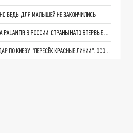
. НО БЕДЫ ДЛЯ МАЛЫШЕЙ НЕ ЗАКОНЧИЛИСЬ
"ОЧЕНЬ ПЛОХИЕ НОВОСТИ": БОЛЬШАЯ ОШИБКА PALANTIR В РОССИИ. СТРАНЫ НАТО ВПЕРВЫЕ ЗА СВО ОСТАНОВИЛИ ПОСТАВКИ ОРУЖИЯ. ВСУ ТЕРЯЮТ ПРИГРАНИЧЬЕ?
"ТЕРПЕНИЕ ПУТИНА ЛОПНУЛО". РЕКОРДНЫЙ УДАР ПО КИЕВУ "ПЕРЕСЁК КРАСНЫЕ ЛИНИИ". ОСОБЫЕ СПЕЦЫ КНДР НА ЛБС? ТАЙНЫЕ ПЕРЕГОВОРЫ ЕВРОПЫ И МОСКВЫ