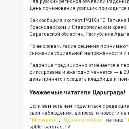
Ряд русских регионов объявили Радониц
День поминовения усопших приходится н
Как сообщила эксперт РАНХиГС Татьяна 
Краснодарском и Ставропольском краях, 
Саратовской областях, Республике Адыг
По её словам, такие решения принимают
снижение социальной напряжённости и 
Радоница традиционно отмечается в пер
фиксирована и ежегодно меняется — в 202
день принято посещать кладбища и пом
Уважаемые читатели Царьграда!
Если вам есть чем поделиться с редакци
свои наблюдения, вопросы и новости на
"
Вконтакте
",
"Одноклассники"
, на наш
"
spb@Tsargrad.TV