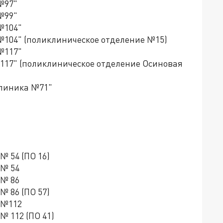
№97"
№99"
№104"
№104" (поликлиническое отделение №15)
№117"
117" (поликлиническое отделение Осиновая
клиника №71"
№ 54 (ПО 16)
 № 54
 № 86
№ 86 (ПО 57)
 №112
№ 112 (ПО 41)