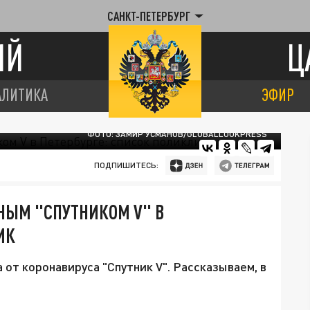
САНКТ-ПЕТЕРБУРГ
ИЙ
Ц
АЛИТИКА
ЭФИР
ФОТО: ЗАМИР УСМАНОВ/GLOBALLOOKPRESS
ПОДПИШИТЕСЬ:
НЫМ "СПУТНИКОМ V" В
ИК
 от коронавируса "Спутник V". Рассказываем, в