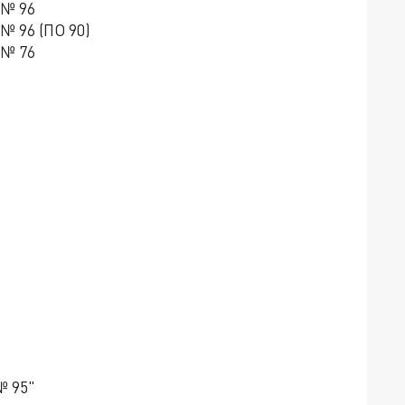
 № 96
№ 96 (ПО 90)
 № 76
№ 95"