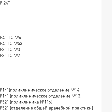
№ 24"
№4" ПО №4
 №4"ПО №53
 №3"ПО №3
 №3"ПО №2
№14"(поликлиническое отделение №14)
№14" (поликлиническое отделение №13)
№52" (поликлиника №116)
№52" (отделение общей врачебной практики)