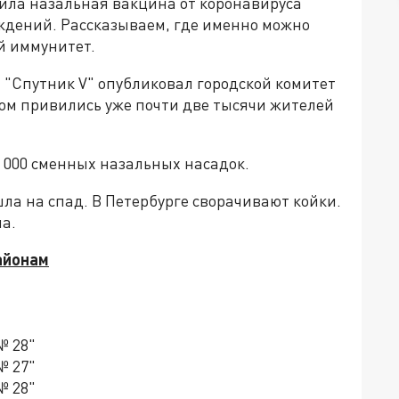
ила назальная вакцина от коронавируса
еждений. Рассказываем, где именно можно
й иммунитет.
 "Спутник V" опубликовал городской комитет
ом привились уже почти две тысячи жителей
 000 сменных назальных насадок.
шла на спад. В Петербурге сворачивают койки.
на.
айонам
№ 28"
№ 27"
№ 28"