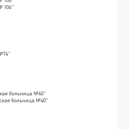
№ 106"
№ 106"
№74"
ская больница №40"
ская больница №40"