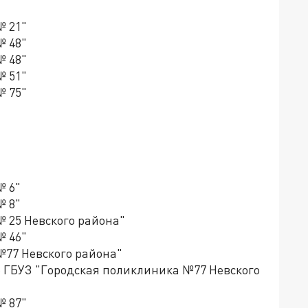
№ 21"
№ 48"
№ 48"
№ 51"
№ 75"
№ 6"
№ 8"
№ 25 Невского района"
№ 46"
№77 Невского района"
 ГБУЗ "Городская поликлиника №77 Невского
№ 87"