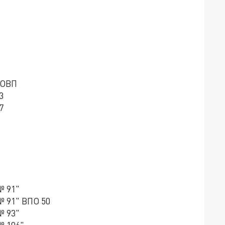
 ОВП
3
7
№ 91"
№ 91" ВПО 50
№ 93"