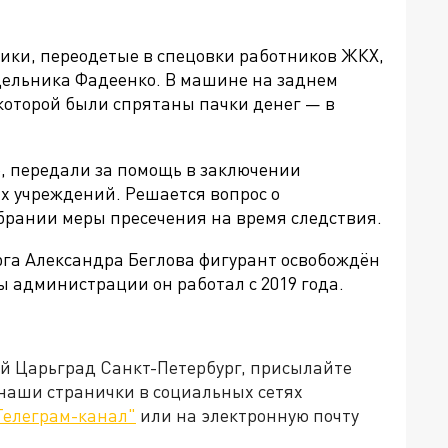
вики, переодетые в спецовки работников ЖКХ,
дельника Фадеенко. В машине на заднем
 которой были спрятаны пачки денег — в
, передали за помощь в заключении
х учреждений. Решается вопрос о
рании меры пресечения на время следствия.
га Александра Беглова фигурант освобождён
ы администрации он работал с 2019 года.
ей Царьград Санкт-Петербург, присылайте
 наши странички в социальных сетях
Телеграм-канал"
или на электронную почту