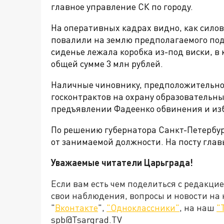
главное управление СК по городу.
На оперативных кадрах видно, как сило
повалили на землю предполагаемого по
сиденье лежала коробка из-под виски, в
общей сумме
3 млн рублей.
Наличные чиновнику, предположительно
госконтрактов на охрану образовательны
предъявлении Фадеенко обвинения и изб
По решению губернатора Санкт-Петербур
от занимаемой должности. На посту глав
Уважаемые читатели Царьграда!
Если вам есть чем поделиться с редакци
свои наблюдения, вопросы и новости на
"
Вконтакте
",
"Одноклассники"
, на наш
"
spb@Tsargrad.TV