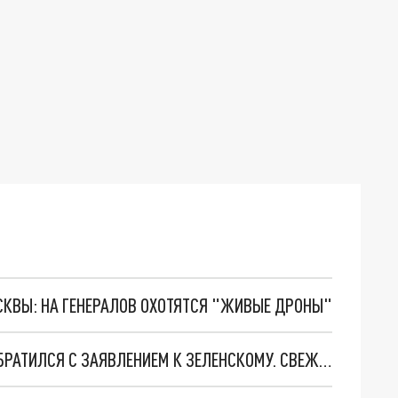
ОСКВЫ: НА ГЕНЕРАЛОВ ОХОТЯТСЯ "ЖИВЫЕ ДРОНЫ"
ПОПЫТКА НЕ ПЫТКА. ПЛЕННЫЙ СОЛДАТ ВСУ ОБРАТИЛСЯ С ЗАЯВЛЕНИЕМ К ЗЕЛЕНСКОМУ. СВЕЖАЯ СВОДКА С ФРОНТОВ СВО ОТ ВОЕНКОРОВ