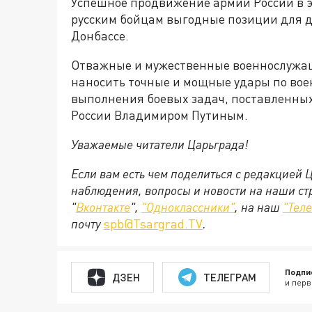
Успешное продвижение армии России в 
русским бойцам выгодные позиции для 
Донбассе.
Отважные и мужественные военнослужа
наносить точные и мощные удары по вое
выполнения боевых задач, поставленн
России Владимиром Путиным.
Уважаемые читатели Царьграда!
Если вам есть чем поделиться с редакцией 
наблюдения, вопросы и новости на наши ст
"
Вконтакте
",
"Одноклассники"
, на наш
"Тел
почту
spb@Tsargrad.TV
.
Подпи
ДЗЕН
ТЕЛЕГРАМ
и перв