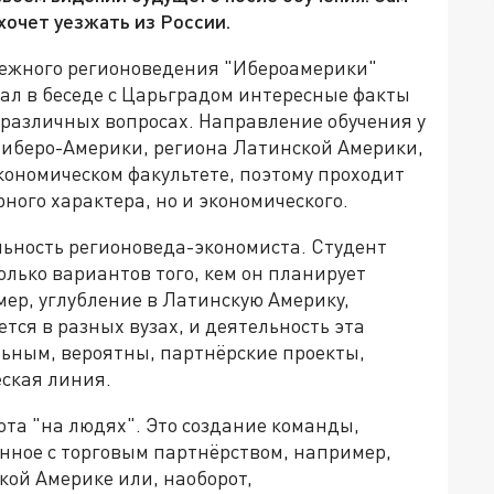
хочет уезжать из России.
убежного регионоведения "Ибероамерики"
ал в беседе с Царьградом интересные факты
 различных вопросах. Направление обучения у
м иберо-Америки, региона Латинской Америки,
экономическом факультете, поэтому проходит
ного характера, но и экономического.
льность регионоведа-экономиста. Студент
колько вариантов того, кем он планирует
мер, углубление в Латинскую Америку,
тся в разных вузах, и деятельность эта
льным, вероятны, партнёрские проекты,
ская линия.
ота "на людях". Это создание команды,
нное с торговым партнёрством, например,
кой Америке или, наоборот,