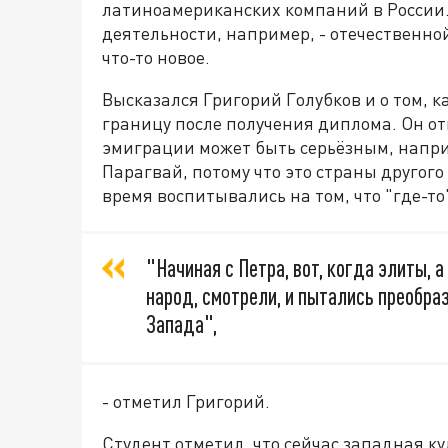
латиноамериканских компаний в России.
деятельности, например, - отечественн
что-то новое.
Высказался Григорий Голубков и о том, к
границу после получения диплома. Он от
эмиграции может быть серьёзным, наприм
Парагвай, потому что это страны другого
время воспитывались на том, что "где-то
"Начиная с Петра, вот, когда элиты, а
народ, смотрели, и пытались преобра
Запада",
- отметил Григорий.
Студент отметил, что сейчас западная к