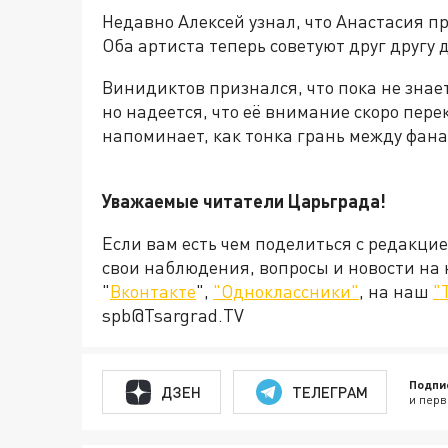
Недавно Алексей узнал, что Анастасия п
Оба артиста теперь советуют друг другу 
Винидиктов признался, что пока не знае
но надеется, что её внимание скоро пере
напоминает, как тонка грань между фан
Уважаемые читатели Царьграда!
Если вам есть чем поделиться с редакци
свои наблюдения, вопросы и новости на
"
Вконтакте
",
"Одноклассники"
, на наш
"
spb@Tsargrad.TV
Подпи
ДЗЕН
ТЕЛЕГРАМ
и перв