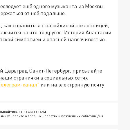
реследует ещё одного музыканта из Москвы.
держаться от неё подальше.
т, как справиться с назойливой поклонницей,
ключится на что-то другое. История Анастасии
атской симпатией и опасной навязчивостью.
ей Царьград Санкт-Петербург, присылайте
 наши странички в социальных сетях
Телеграм-канал"
или на электронную почту
сывайтесь на наши каналы
ыми узнавайте о главных новостях и важнейших событиях дня.