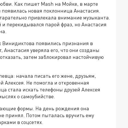
бви. Как пишет Mash на Мойке, в марте
в появилась новая поклонница Анастасия.
старательно привлекала внимание музыканта.
ей и перекидывался парой фраз, но Анастасия
на.
х Винидиктова появились признания в
т, Анастасия уверяла его, что они созданы
 отказать, затем заблокировал настойчивую
евца: начала писать его жене, друзьям,
ей Алексея. Не помогла и откровенная
ица стала искать телефоны друзей Алексея
мыслях о самоубийстве.
гающие формы. На день рождения она
не принял. Потом пыталась вручить ему
рками в соцсетях.