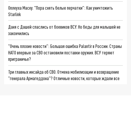
Оплеуха Маску. "Пора снять белые перчатки": Как уничтожить
Starlink
Даня с Дашей спаслись от боевиков ВСУ. Но беды для малышей не
закончились
"Очень плохие новости": Большая ошибка Palantir в России. Страны
НАТО впервые за СВО остановили поставки оружия. ВСУ теряют
приграничье?
Три главных инсайда об СВО. Отмена мобилизации и возвращение
"генерала Армагеддона"? Отличные новости, которые ждали все