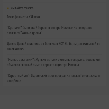
ЧИТАЙТЕ ТАКЖЕ:
Технофашисты XXI века
"Кротами" были все? Теракт в центре Москвы: На генералов
охотятся "живые дроны"
Даня с Дашей спаслись от боевиков ВСУ. Но беды для малышей не
закончились
"Мы вас заставим": Жуткие детали охоты на генерала. Зеленский
объяснил главный смысл теракта в центре Москвы
"Курортный ад": Украинский дрон превратил пляж в Геленджике в
кладбище