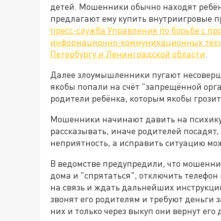
детей. Мошенники обычно находят ребёнк
предлагают ему купить внутриигровые п
пресс-служба Управления по борьбе с п
информационно-коммуникационных техно
Петербургу и Ленинградской области
.
Далее злоумышленники пугают несоверш
якобы попали на счёт "запрещённой орга
родители ребёнка, которым якобы грозит
Мошенники начинают давить на психику д
рассказывать, иначе родителей посадят,
неприятность, а исправить ситуацию мо
В ведомстве предупредили, что мошенн
дома и "спрятаться", отключить телефон
на связь и ждать дальнейших инструкци
звонят его родителям и требуют деньги за
них и только через выкуп они вернут его 