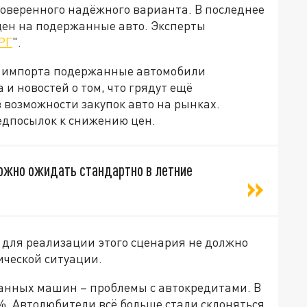
роверенного надёжного варианта. В последнее
цен на подержанные авто. Эксперты
РГ
".
го импорта подержанные автомобили
и новостей о том, что грядут ещё
в возможности закупок авто на рынках.
редпосылок к снижению цен.
ожно ожидать стандартно в летние
о для реализации этого сценария не должно
ической ситуации.
нных машин – проблемы с автокредитами. В
%. Автолюбители всё больше стали склоняться