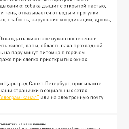
 дыханию: собака дышит с открытой пастью,
и тень, отказывается от воды и прогулки.
ых, слабость, нарушение координации, дрожь,
 Охлаждать животное нужно постепенно:
чить живот, лапы, область паха прохладной
ть на пару минут питомца в горячем
даже при слегка приоткрытых окнах.
ей Царьград Санкт-Петербург, присылайте
 наши странички в социальных сетях
Телеграм-канал"
или на электронную почту
сывайтесь на наши каналы
ыми узнавайте о главных новостях и важнейших событиях дня.