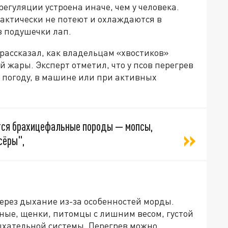
регуляции устроена иначе, чем у человека.
рактически не потеют и охлаждаются в
з подушечки лап.
рассказал, как владельцам «хвостиков»
 жары. Эксперт отметил, что у псов перегрев
 погоду, в машине или при активных
тся брахицефальные породы — мопсы,
сёры",
ерез дыхание из-за особенностей морды.
ые, щенки, питомцы с лишним весом, густой
ыхательной системы. Перегрев можно