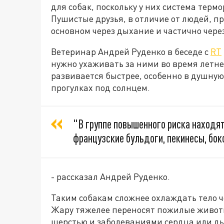
для собак, поскольку у них система термо
Пушистые друзья, в отличие от людей, п
основном через дыхание и частично чере
Ветеринар Андрей Руденко в беседе с
RT
нужно ухаживать за ними во время летней
развивается быстрее, особенно в душную
прогулках под солнцем.
"В группе повышенного риска находя
французские бульдоги, пекинесы, бок
- рассказал Андрей Руденко.
Таким собакам сложнее охлаждать тело ч
Жару тяжелее переносят пожилые животн
шерстью и заболеваниями сердца или д